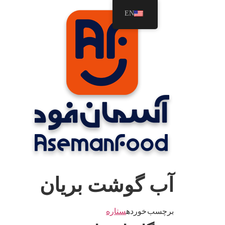
رش
EN
ه
حتوا
آب گوشت بریان
برچسب خورده
ستاره