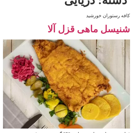
دسته:
دریایی
کافه رستوران خورشید
شنیسل ماهی قزل آلا