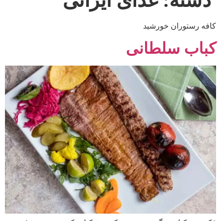
دسته:
غذای ایرانی
کافه رستوران خورشید
کباب سلطانی