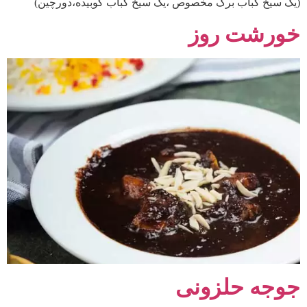
(یک سیخ کباب برگ مخصوص ،یک سیخ کباب کوبیده،دورچین)
خورشت روز
جوجه حلزونی