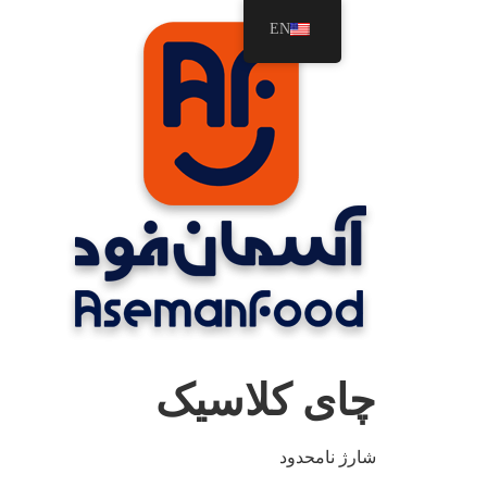
رش
EN
ه
حتوا
چای کلاسیک
شارژ نامحدود