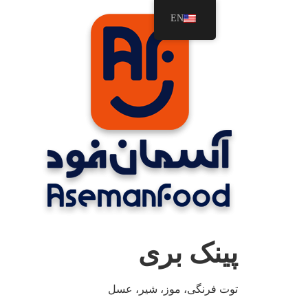
رش
EN
ه
حتوا
پینک بری
توت فرنگی، موز، شیر، عسل