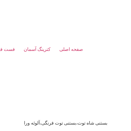
صفحه اصلی
کترینگ آسمان
فست فو
بستنی شاه توت،بستنی توت فرنگی،آلوئه ورا