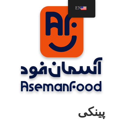
رش
EN
ه
حتوا
پینکی