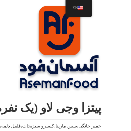
رش
EN
ه
حتوا
پیتزا وجی لاو (یک نفره
خمیر خانگی،سس مارینا،کنسرو سبزیجات،فلفل دلمه،ق