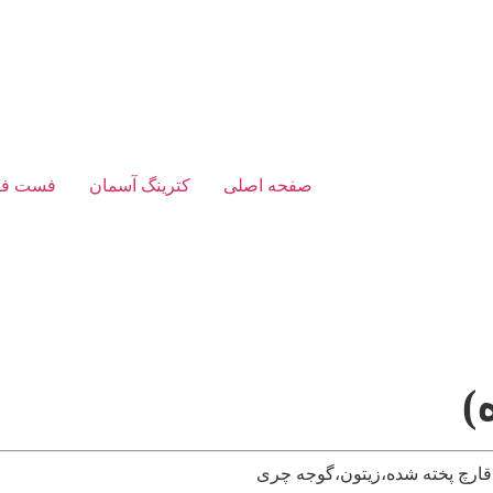
صفحه اصلی
کترینگ آسمان
فست فو
)
ارچ پخته شده،زیتون،گوجه چری