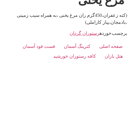
مرغ یخنی
(کته زعفران،450گرم ران مرغ یخنی ،به همراه سیب زمینی
،بادمجان،پیاز کاراملی)
برچسب خورده
رستوران گردان
صفحه اصلی
کترینگ آسمان
فست فود آسمان
هتل باران
کافه رستوران خورشید