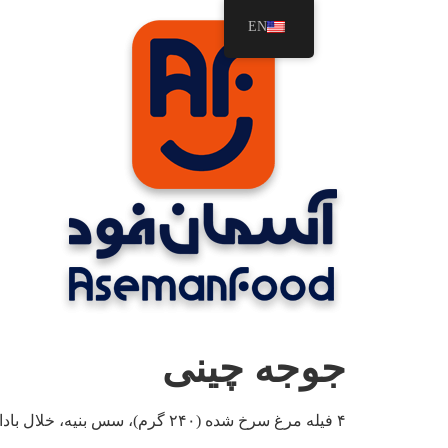
رش
EN
ه
حتوا
جوجه چینی
۴ فیله مرغ سرخ شده (۲۴۰ گرم)، سس بنیه، خلال بادام، دورچین